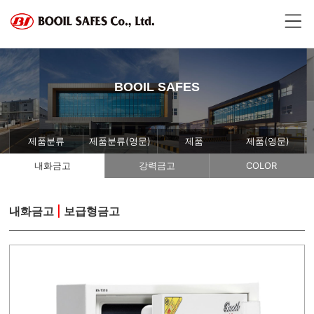
BOOIL SAFES
제품분류
제품분류(영문)
제품
제품(영문)
내화금고
강력금고
COLOR
내화금고
|
보급형금고